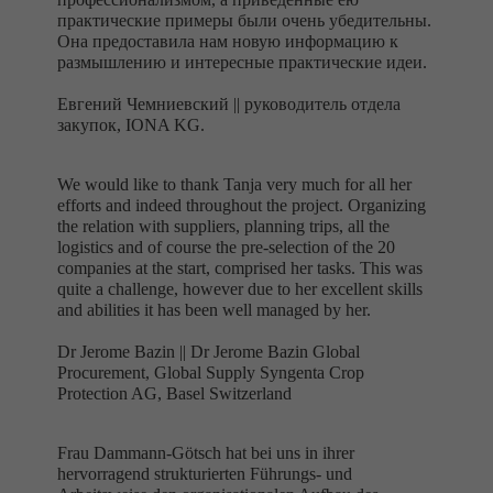
практические примеры были очень убедительны.
Она предоставила нам новую информацию к
размышлению и интересные практические идеи.
Евгений Чемниевский ||
руководитель отдела
закупок, IONA KG.
We would like to thank Tanja very much for all her
efforts and indeed throughout the project. Organizing
the relation with suppliers, planning trips, all the
logistics and of course the pre-selection of the 20
companies at the start, comprised her tasks. This was
quite a challenge, however due to her excellent skills
and abilities it has been well managed by her.
Dr Jerome Bazin ||
Dr Jerome Bazin Global
Procurement, Global Supply Syngenta Crop
Protection AG, Basel Switzerland
Frau Dammann-Götsch hat bei uns in ihrer
hervorragend strukturierten Führungs- und