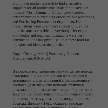
During her market research to find alternative
suppliers for all products/materials for the aviation
industry, Mrs. Dammann-Götsch gave a perfect
performance as to executing orders for our purchasing
and Purchasing Procurement department. Her
presentations went down very successfully, so the
topic became accessible to everybody. Her expert
knowledge and practical illustrations were very
convincing. She has given us a lot of new food for
thoughts and ideas for the practice.
Eugen Ciemnyjewski ||
Purchasing Director
Procurement, IONA KG
В процессе исследования рынка с целью поиска
альтернативных поставщиков всех товаров и
материалов для авиационной промышленности
госпожа Дамманн-Гётш показала отличные
результаты при выполнении заданий для отдела
закупок. Её презентации прошли очень успешно
и, благодаря этому, тема стала доступной всем.
Госпожа Дамманн-Гётш обладает высоким
профессионализмом, а приведенные ею