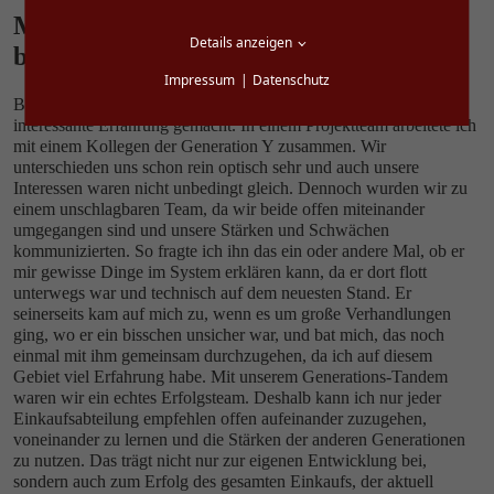
Mit dem Generations-Tandem zu
Details anzeigen
besseren Ergebnissen
Impressum
Datenschutz
Bei einem Kunden habe ich bezüglich Generationen eine
interessante Erfahrung gemacht. In einem Projektteam arbeitete ich
mit einem Kollegen der Generation Y zusammen. Wir
unterschieden uns schon rein optisch sehr und auch unsere
Interessen waren nicht unbedingt gleich. Dennoch wurden wir zu
einem unschlagbaren Team, da wir beide offen miteinander
umgegangen sind und unsere Stärken und Schwächen
kommunizierten. So fragte ich ihn das ein oder andere Mal, ob er
mir gewisse Dinge im System erklären kann, da er dort flott
unterwegs war und technisch auf dem neuesten Stand. Er
seinerseits kam auf mich zu, wenn es um große Verhandlungen
ging, wo er ein bisschen unsicher war, und bat mich, das noch
einmal mit ihm gemeinsam durchzugehen, da ich auf diesem
Gebiet viel Erfahrung habe. Mit unserem Generations-Tandem
waren wir ein echtes Erfolgsteam. Deshalb kann ich nur jeder
Einkaufsabteilung empfehlen offen aufeinander zuzugehen,
voneinander zu lernen und die Stärken der anderen Generationen
zu nutzen. Das trägt nicht nur zur eigenen Entwicklung bei,
sondern auch zum Erfolg des gesamten Einkaufs, der aktuell