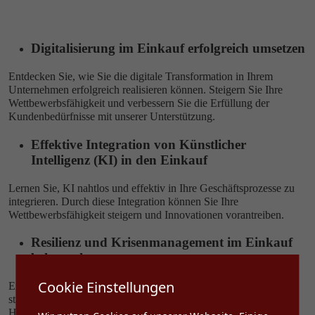
Digitalisierung im Einkauf erfolgreich umsetzen
Entdecken Sie, wie Sie die digitale Transformation in Ihrem
Unternehmen erfolgreich realisieren können. Steigern Sie Ihre
Wettbewerbsfähigkeit und verbessern Sie die Erfüllung der
Kundenbedürfnisse mit unserer Unterstützung.
Effektive Integration von Künstlicher
Intelligenz (KI) in den Einkauf
Lernen Sie, KI nahtlos und effektiv in Ihre Geschäftsprozesse zu
integrieren. Durch diese Integration können Sie Ihre
Wettbewerbsfähigkeit steigern und Innovationen vorantreiben.
Resilienz und Krisenmanagement im Einkauf
beherrschen
Cookie Einstellungen
Entwickeln Sie die Fähigkeiten, auch in turbulenten Zeiten
standhaft zu bleiben. Bereiten Sie sich auf unerwartete
Herausforderungen vor und navigieren Sie erfolgreich durch