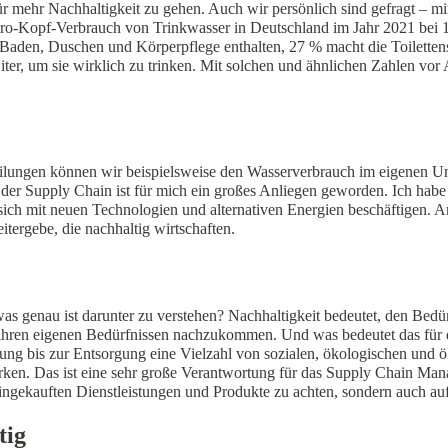
für mehr Nachhaltigkeit zu gehen. Auch wir persönlich sind gefragt – m
 Pro-Kopf-Verbrauch von Trinkwasser in Deutschland im Jahr 2021 bei 1
 für Baden, Duschen und Körperpflege enthalten, 27 % macht die Toile
r, um sie wirklich zu trinken. Mit solchen und ähnlichen Zahlen vor A
eilungen können wir beispielsweise den Wasserverbrauch im eigenen U
n der Supply Chain ist für mich ein großes Anliegen geworden. Ich h
ie sich mit neuen Technologien und alternativen Energien beschäftigen
ergebe, die nachhaltig wirtschaften.
was genau ist darunter zu verstehen? Nachhaltigkeit bedeutet, den Bed
 ihren eigenen Bedürfnissen nachzukommen. Und was bedeutet das für d
llung bis zur Entsorgung eine Vielzahl von sozialen, ökologischen und
ken. Das ist eine sehr große Verantwortung für das Supply Chain Man
r eingekauften Dienstleistungen und Produkte zu achten, sondern auch 
tig