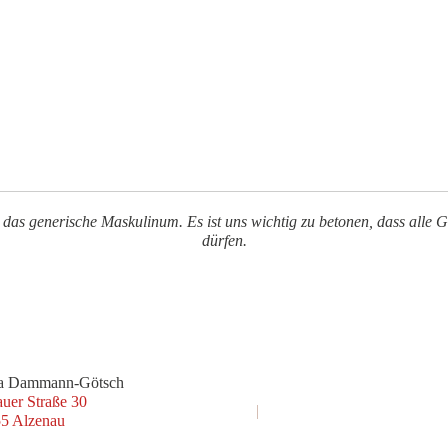
 das generische Maskulinum. Es ist uns wichtig zu betonen, dass all
dürfen.
ja Dammann-Götsch
uer Straße 30
+49 6023 9690741‬
mail@dammann-goetsch.con
5 Alzenau