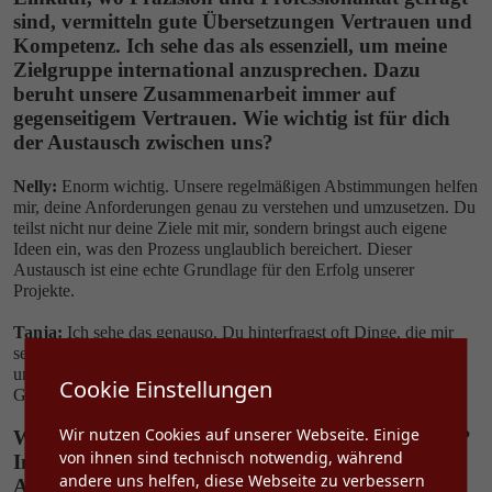
sind, vermitteln gute Übersetzungen Vertrauen und
Kompetenz. Ich sehe das als essenziell, um meine
Zielgruppe international anzusprechen. Dazu
beruht unsere Zusammenarbeit immer auf
gegenseitigem Vertrauen. Wie wichtig ist für dich
der Austausch zwischen uns?
Nelly:
Enorm wichtig. Unsere regelmäßigen Abstimmungen helfen
mir, deine Anforderungen genau zu verstehen und umzusetzen. Du
teilst nicht nur deine Ziele mit mir, sondern bringst auch eigene
Ideen ein, was den Prozess unglaublich bereichert. Dieser
Austausch ist eine echte Grundlage für den Erfolg unserer
Projekte.
Tanja:
Ich sehe das genauso. Du hinterfragst oft Dinge, die mir
selbst gar nicht aufgefallen wären, und das hebt die Qualität
unserer Zusammenarbeit auf ein höheres Niveau. Es ist ein echter
Cookie Einstellungen
Gewinn, wenn beide Seiten ihre Expertise einbringen können.
Wir nutzen Cookies auf unserer Webseite. Einige
Wie stehst du zur Rolle der KI in der Übersetzung?
von ihnen sind technisch notwendig, während
Immer häufiger komme ich in meiner täglichen
andere uns helfen, diese Webseite zu verbessern
Arbeit in Kontakt mit KI. Wo siehst du in deiner