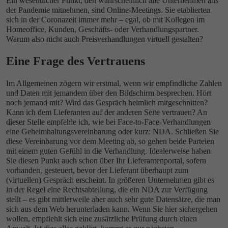
Ein wesentlicher Punkt, den wahrscheinlich alle Unternehmen aus
der Pandemie mitnehmen, sind Online-Meetings. Sie etablierten
sich in der Coronazeit immer mehr – egal, ob mit Kollegen im
Homeoffice, Kunden, Geschäfts- oder Verhandlungspartner.
Warum also nicht auch Preisverhandlungen virtuell gestalten?
Eine Frage des Vertrauens
Im Allgemeinen zögern wir erstmal, wenn wir empfindliche Zahlen
und Daten mit jemandem über den Bildschirm besprechen. Hört
noch jemand mit? Wird das Gespräch heimlich mitgeschnitten?
Kann ich dem Lieferanten auf der anderen Seite vertrauen? An
dieser Stelle empfehle ich, wie bei Face-to-Face-Verhandlungen
eine Geheimhaltungsvereinbarung oder kurz: NDA. Schließen Sie
diese Vereinbarung vor dem Meeting ab, so gehen beide Parteien
mit einem guten Gefühl in die Verhandlung. Idealerweise haben
Sie diesen Punkt auch schon über Ihr Lieferantenportal, sofern
vorhanden, gesteuert, bevor der Lieferant überhaupt zum
(virtuellen) Gespräch erscheint. In größeren Unternehmen gibt es
in der Regel eine Rechtsabteilung, die ein NDA zur Verfügung
stellt – es gibt mittlerweile aber auch sehr gute Datensätze, die man
sich aus dem Web herunterladen kann. Wenn Sie hier sichergehen
wollen, empfiehlt sich eine zusätzliche Prüfung durch einen