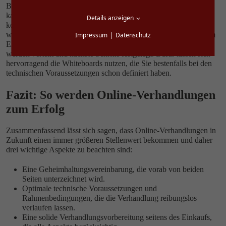
Beginn stellt man sich gegenseitig vor, führt etwas Smalltalk und
kann noch einmal kurz auf die Rahmenbedingungen zu sprechen
Details anzeigen
kommen, bevor es an die eigentliche Verhandlung geht. Dann
werden Standpunkte ausgetauscht, Meinungen kundgetan und am
Impressum
Datenschutz
Ende kommt es bestenfalls zu einer Einigung – die Aufgaben
werden verteilt und nächste Schritte festgelegt. Dafür lassen sich
hervorragend die Whiteboards nutzen, die Sie bestenfalls bei den
technischen Voraussetzungen schon definiert haben.
Fazit: So werden Online-Verhandlungen
zum Erfolg
Zusammenfassend lässt sich sagen, dass Online-Verhandlungen in
Zukunft einen immer größeren Stellenwert bekommen und daher
drei wichtige Aspekte zu beachten sind:
Eine Geheimhaltungsvereinbarung, die vorab von beiden
Seiten unterzeichnet wird.
Optimale technische Voraussetzungen und
Rahmenbedingungen, die die Verhandlung reibungslos
verlaufen lassen.
Eine solide Verhandlungsvorbereitung seitens des Einkaufs,