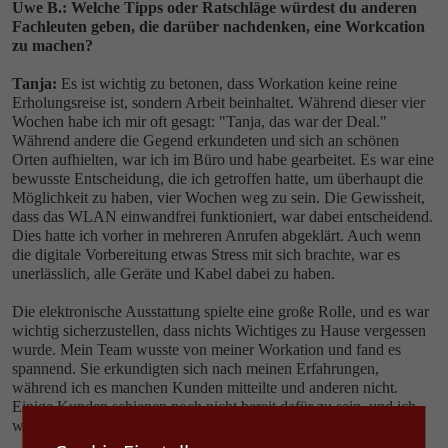
Uwe B.: Welche Tipps oder Ratschläge würdest du anderen
Fachleuten geben, die darüber nachdenken, eine Workcation
zu machen?
Tanja:
Es ist wichtig zu betonen, dass Workation keine reine
Erholungsreise ist, sondern Arbeit beinhaltet. Während dieser vier
Wochen habe ich mir oft gesagt: "Tanja, das war der Deal."
Während andere die Gegend erkundeten und sich an schönen
Orten aufhielten, war ich im Büro und habe gearbeitet. Es war eine
bewusste Entscheidung, die ich getroffen hatte, um überhaupt die
Möglichkeit zu haben, vier Wochen weg zu sein. Die Gewissheit,
dass das WLAN einwandfrei funktioniert, war dabei entscheidend.
Dies hatte ich vorher in mehreren Anrufen abgeklärt. Auch wenn
die digitale Vorbereitung etwas Stress mit sich brachte, war es
unerlässlich, alle Geräte und Kabel dabei zu haben.
Die elektronische Ausstattung spielte eine große Rolle, und es war
wichtig sicherzustellen, dass nichts Wichtiges zu Hause vergessen
wurde. Mein Team wusste von meiner Workation und fand es
spannend. Sie erkundigten sich nach meinen Erfahrungen,
während ich es manchen Kunden mitteilte und anderen nicht.
Einige Kunden schienen noch nicht bereit dafür zu sein, und ich
wollte keinen falschen Eindruck vermitteln.