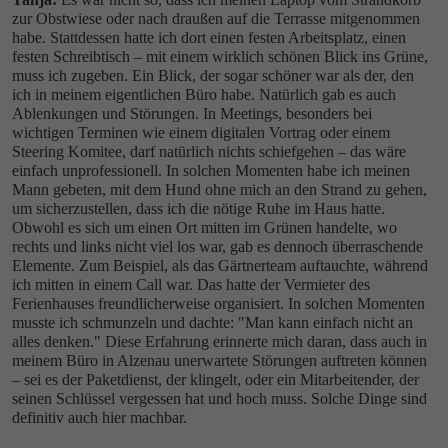
zur Obstwiese oder nach draußen auf die Terrasse mitgenommen
habe. Stattdessen hatte ich dort einen festen Arbeitsplatz, einen
festen Schreibtisch – mit einem wirklich schönen Blick ins Grüne,
muss ich zugeben. Ein Blick, der sogar schöner war als der, den
ich in meinem eigentlichen Büro habe. Natürlich gab es auch
Ablenkungen und Störungen. In Meetings, besonders bei
wichtigen Terminen wie einem digitalen Vortrag oder einem
Steering Komitee, darf natürlich nichts schiefgehen – das wäre
einfach unprofessionell. In solchen Momenten habe ich meinen
Mann gebeten, mit dem Hund ohne mich an den Strand zu gehen,
um sicherzustellen, dass ich die nötige Ruhe im Haus hatte.
Obwohl es sich um einen Ort mitten im Grünen handelte, wo
rechts und links nicht viel los war, gab es dennoch überraschende
Elemente. Zum Beispiel, als das Gärtnerteam auftauchte, während
ich mitten in einem Call war. Das hatte der Vermieter des
Ferienhauses freundlicherweise organisiert. In solchen Momenten
musste ich schmunzeln und dachte: "Man kann einfach nicht an
alles denken." Diese Erfahrung erinnerte mich daran, dass auch in
meinem Büro in Alzenau unerwartete Störungen auftreten können
– sei es der Paketdienst, der klingelt, oder ein Mitarbeitender, der
seinen Schlüssel vergessen hat und hoch muss. Solche Dinge sind
definitiv auch hier machbar.