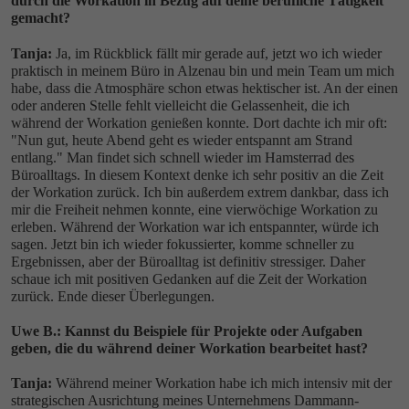
durch die Workation in Bezug auf deine berufliche Tätigkeit
gemacht?
Tanja:
Ja, im Rückblick fällt mir gerade auf, jetzt wo ich wieder
praktisch in meinem Büro in Alzenau bin und mein Team um mich
habe, dass die Atmosphäre schon etwas hektischer ist. An der einen
oder anderen Stelle fehlt vielleicht die Gelassenheit, die ich
während der Workation genießen konnte. Dort dachte ich mir oft:
"Nun gut, heute Abend geht es wieder entspannt am Strand
entlang." Man findet sich schnell wieder im Hamsterrad des
Büroalltags. In diesem Kontext denke ich sehr positiv an die Zeit
der Workation zurück. Ich bin außerdem extrem dankbar, dass ich
mir die Freiheit nehmen konnte, eine vierwöchige Workation zu
erleben. Während der Workation war ich entspannter, würde ich
sagen. Jetzt bin ich wieder fokussierter, komme schneller zu
Ergebnissen, aber der Büroalltag ist definitiv stressiger. Daher
schaue ich mit positiven Gedanken auf die Zeit der Workation
zurück. Ende dieser Überlegungen.
Uwe B.: Kannst du Beispiele für Projekte oder Aufgaben
geben, die du während deiner Workation bearbeitet hast?
Tanja:
Während meiner Workation habe ich mich intensiv mit der
strategischen Ausrichtung meines Unternehmens Dammann-