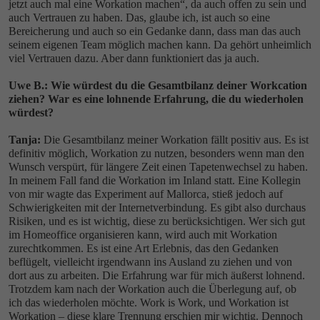
jetzt auch mal eine Workation machen“, da auch offen zu sein und
auch Vertrauen zu haben. Das, glaube ich, ist auch so eine
Bereicherung und auch so ein Gedanke dann, dass man das auch
seinem eigenen Team möglich machen kann. Da gehört unheimlich
viel Vertrauen dazu. Aber dann funktioniert das ja auch.
Uwe B.: Wie würdest du die Gesamtbilanz deiner Workcation
ziehen? War es eine lohnende Erfahrung, die du wiederholen
würdest?
Tanja:
Die Gesamtbilanz meiner Workation fällt positiv aus. Es ist
definitiv möglich, Workation zu nutzen, besonders wenn man den
Wunsch verspürt, für längere Zeit einen Tapetenwechsel zu haben.
In meinem Fall fand die Workation im Inland statt. Eine Kollegin
von mir wagte das Experiment auf Mallorca, stieß jedoch auf
Schwierigkeiten mit der Internetverbindung. Es gibt also durchaus
Risiken, und es ist wichtig, diese zu berücksichtigen. Wer sich gut
im Homeoffice organisieren kann, wird auch mit Workation
zurechtkommen. Es ist eine Art Erlebnis, das den Gedanken
beflügelt, vielleicht irgendwann ins Ausland zu ziehen und von
dort aus zu arbeiten. Die Erfahrung war für mich äußerst lohnend.
Trotzdem kam nach der Workation auch die Überlegung auf, ob
ich das wiederholen möchte. Work is Work, und Workation ist
Workation – diese klare Trennung erschien mir wichtig. Dennoch