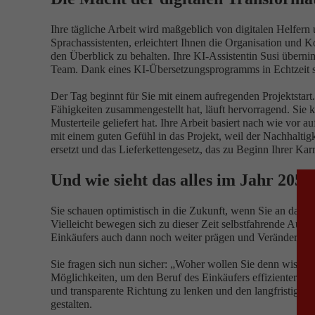
Ihre tägliche Arbeit wird maßgeblich von digitalen Helfern 
Sprachassistenten, erleichtert Ihnen die Organisation und 
den Überblick zu behalten. Ihre KI-Assistentin Susi übernim
Team. Dank eines KI-Übersetzungsprogramms in Echtzeit si
Der Tag beginnt für Sie mit einem aufregenden Projektstart
Fähigkeiten zusammengestellt hat, läuft hervorragend. Sie 
Musterteile geliefert hat. Ihre Arbeit basiert nach wie vor 
mit einem guten Gefühl in das Projekt, weil der Nachhaltigk
ersetzt und das Lieferkettengesetz, das zu Beginn Ihrer Karr
Und wie sieht das alles im Jahr 2050
Sie schauen optimistisch in die Zukunft, wenn Sie an das 
Vielleicht bewegen sich zu dieser Zeit selbstfahrende Autos
Einkäufers auch dann noch weiter prägen und Veränderungen 
Sie fragen sich nun sicher: „Woher wollen Sie denn wissen, 
Möglichkeiten, um den Beruf des Einkäufers effizienter und
und transparente Richtung zu lenken und den langfristigen 
gestalten.