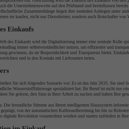
aufsprozesses ein. Gleichzeitig wird die Zukunft des Einkaufs von den
auch die Unternehmenswerte auf den Prüfstand und beeinflussen bereits 
sellschaftliche Zusammenhänge liegen ihre zentralen Anliegen unter a
enen sie kaufen, nicht nur Dienstleister, sondern auch Botschafter von 
des Einkaufs
Welt des Einkaufs wird die Digitalisierung immer eine zentrale Rolle sp
itsalltag immer selbstverständlicher nutzen, um effizienter und transp
utung gewinnen, da sie Bequemlichkeit und Transparenz bietet. Einkä
errichten und in den Kontakt mit Lieferanten treten.
ers
ellen Sie sich folgendes Szenario vor: Es ist das Jahr 2035. Sie sind S
dliche Wasserstofffahrzeuge spezialisiert hat. Ihr Beruf ist nicht nur 
en Sie gelernt, den Sinn in Ihrer Arbeit zu suchen und haben Ihre ges
a. Die freundliche Stimme aus Ihrem intelligenten Haussystem informie
 geprägt, von der automatischen Kaffeeaufbereitung bis hin zu Robotern
e digitale Revolution vorantreiben werden und starten zufrieden in Ihre
tion im Einkauf