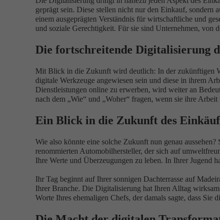
Die Digitalisierung dringt in nahezu jeden Aspekt des Eink
geprägt sein. Diese stellen nicht nur den Einkauf, sondern 
einem ausgeprägten Verständnis für wirtschaftliche und ge
und soziale Gerechtigkeit. Für sie sind Unternehmen, von d
Die fortschreitende Digitalisierung 
Mit Blick in die Zukunft wird deutlich: In der zukünftigen 
digitale Werkzeuge angewiesen sein und diese in ihrem Arbe
Dienstleistungen online zu erwerben, wird weiter an Bede
nach dem „Wie“ und „Woher“ fragen, wenn sie ihre Arbeit v
Ein Blick in die Zukunft des Einkäuf
Wie also könnte eine solche Zukunft nun genau aussehen? St
renommierten Automobilhersteller, der sich auf umweltfreun
Ihre Werte und Überzeugungen zu leben. In Ihrer Jugend hab
Ihr Tag beginnt auf Ihrer sonnigen Dachterrasse auf Madeir
Ihrer Branche. Die Digitalisierung hat Ihren Alltag wirksam
Worte Ihres ehemaligen Chefs, der damals sagte, dass Sie di
Die Macht der digitalen Transforma