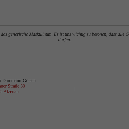
 das generische Maskulinum. Es ist uns wichtig zu betonen, dass all
dürfen.
ja Dammann-Götsch
uer Straße 30
+49 6023 9690741‬
mail@dammann-goetsch.con
5 Alzenau