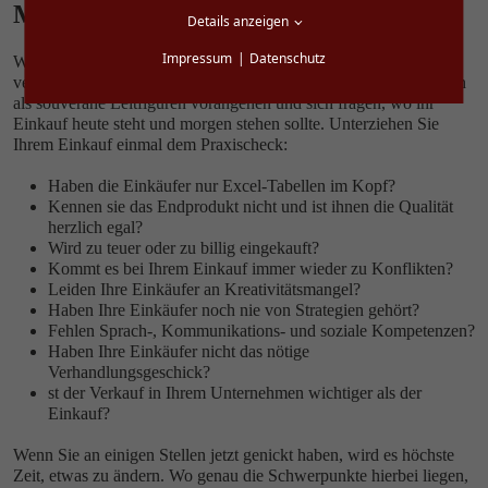
Machen Sie den Praxischeck
Details anzeigen
Impressum
Datenschutz
Wie so oft sind primär die Führungskräfte im Einkauf dafür
verantwortlich, die Aufholjagd erfolgreich zu gestalten. Sie sollten
als souveräne Leitfiguren vorangehen und sich fragen, wo ihr
Einkauf heute steht und morgen stehen sollte. Unterziehen Sie
Ihrem Einkauf einmal dem Praxischeck:
Haben die Einkäufer nur Excel-Tabellen im Kopf?
Kennen sie das Endprodukt nicht und ist ihnen die Qualität
herzlich egal?
Wird zu teuer oder zu billig eingekauft?
Kommt es bei Ihrem Einkauf immer wieder zu Konflikten?
Leiden Ihre Einkäufer an Kreativitätsmangel?
Haben Ihre Einkäufer noch nie von Strategien gehört?
Fehlen Sprach-, Kommunikations- und soziale Kompetenzen?
Haben Ihre Einkäufer nicht das nötige
Verhandlungsgeschick?
st der Verkauf in Ihrem Unternehmen wichtiger als der
Einkauf?
Wenn Sie an einigen Stellen jetzt genickt haben, wird es höchste
Zeit, etwas zu ändern. Wo genau die Schwerpunkte hierbei liegen,